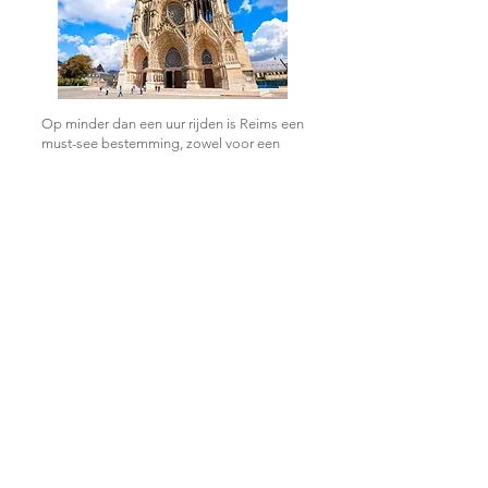
Op minder dan een uur rijden is Reims een
must-see bestemming, zowel voor een
bezoek aan de wereldberoemde
kathedraal (waar bijna alle koningen van
Frankrijk werden gekroond), voor de vele
winkelstraten als voor het ontdekken,
bezoeken en proeven van de beroemdste
drank ter wereld: champagne!
Wereldberoemde champagnehuizen
bevinden zich vlak bij het stadscentrum.
Meer informatie:
https://www.reims-tourisme.com/
ACTIVITEITEN